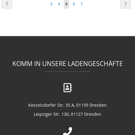
Seite
Seite
Zurück
Seit
Wei
Seite
Seite
Sie
Seite
Seite
3
4
5
6
7
lesen
gerade
Seite
KOMM IN UNSERE LADENGESCHÄFTE
Kesselsdorfer Str. 35 A, 01159 Dresden
Leipziger Str. 130, 01127 Dresden