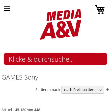
Mei
GAMES Sony
I
Sortieren nach
Artikel
145
-
180
von
448