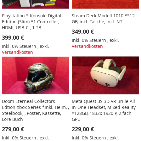
Playstation 5 Konsole Digital-
Steam Deck Modell 1010 *512
Edition (Slim) *1 Controller,
GB, incl. Tasche, incl. NT
HDMI, USB-C , 1 TB
349,00 €
399,00 €
Inkl. 0% Steuern
,
exkl.
Inkl. 0% Steuern
,
exkl.
Versandkosten
Versandkosten
Doom Eterneal Collectors
Meta Quest 3S 3D VR Brille All-
Edtion Xbox Series *inkl. Helm, ,
in-One-Headset, Mixed Reality
Steelbook, , Poster, Kassette,
*128GB, 1832x 1920 P, 2 fach
Lore Buch
GPU
279,00 €
229,00 €
Inkl. 0% Steuern
,
exkl.
Inkl. 0% Steuern
,
exkl.