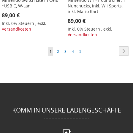
Nintendo Switch Lite in Gelb
Nintendo Wii *1 Controller, 1
*USB C, W-Lan
Nunchucks, inkl. Wii Sports,
inkl. Mario Kart
89,00 €
89,00 €
Inkl. 0% Steuern
,
exkl.
Versandkosten
Inkl. 0% Steuern
,
exkl.
Versandkosten
Seite
Seit
Wei
Sie
Seite
Seite
Seite
Seite
1
2
3
4
5
lesen
gerade
Seite
KOMM IN UNSERE LADENGESCHÄFTE