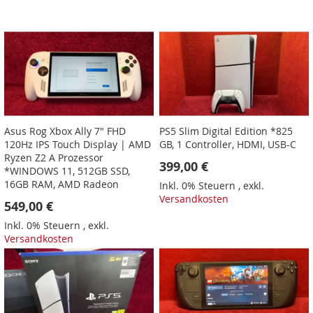
Asus Rog Xbox Ally 7" FHD
PS5 Slim Digital Edition *825
120Hz IPS Touch Display | AMD
GB, 1 Controller, HDMI, USB-C
Ryzen Z2 A Prozessor
399,00 €
*WINDOWS 11, 512GB SSD,
16GB RAM, AMD Radeon
Inkl. 0% Steuern
,
exkl.
Versandkosten
549,00 €
Inkl. 0% Steuern
,
exkl.
Versandkosten