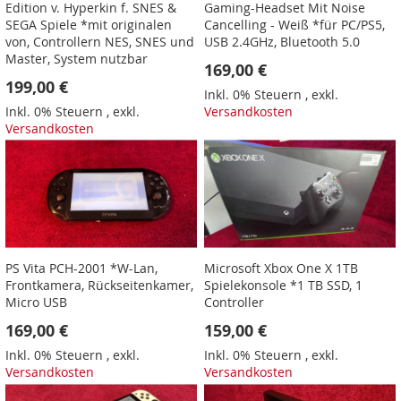
Edition v. Hyperkin f. SNES &
Gaming-Headset Mit Noise
SEGA Spiele *mit originalen
Cancelling - Weiß *für PC/PS5,
von, Controllern NES, SNES und
USB 2.4GHz, Bluetooth 5.0
Master, System nutzbar
169,00 €
199,00 €
Inkl. 0% Steuern
,
exkl.
Inkl. 0% Steuern
,
exkl.
Versandkosten
Versandkosten
PS Vita PCH-2001 *W-Lan,
Microsoft Xbox One X 1TB
Frontkamera, Rückseitenkamer,
Spielekonsole *1 TB SSD, 1
Micro USB
Controller
169,00 €
159,00 €
Inkl. 0% Steuern
,
exkl.
Inkl. 0% Steuern
,
exkl.
Versandkosten
Versandkosten