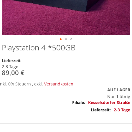
Playstation 4 *500GB
Zum
Anfang
der
Lieferzeit
Bildergalerie
2-3 Tage
springen
89,00 €
Inkl. 0% Steuern
,
exkl.
Versandkosten
AUF LAGER
Nur
1
übrig
Mehr
Kesselsdorfer Straße
Informationen
2-3 Tage