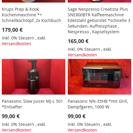
Krups Prep & Kook
Sage Nespresso Creatista Plus
Küchenmaschine *+
SNE800BTR Kaffeemaschine
Schnellkochtopf, 2x Kochbuch
Edelstahl gebürstet *schnelle 3
Sekunden, Aufheizphase ,
179,00 €
Nespresso , Kapselsystem
Inkl. 0% Steuern
,
exkl.
165,00 €
Versandkosten
Inkl. 0% Steuern
,
exkl.
Versandkosten
Panasonic Slow Juicer MJ-L 501
Panasonic NN-35HB *mit Grill,
*Entsafter
Dampfgaren, 1000 W
99,00 €
99,00 €
Inkl. 0% Steuern
,
exkl.
Inkl. 0% Steuern
,
exkl.
Versandkosten
Versandkosten