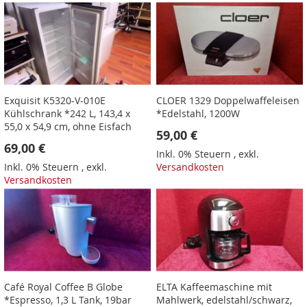
Exquisit K5320-V-010E
CLOER 1329 Doppelwaffeleisen
Kühlschrank *242 L, 143,4 x
*Edelstahl, 1200W
55,0 x 54,9 cm, ohne Eisfach
59,00 €
69,00 €
Inkl. 0% Steuern
,
exkl.
Inkl. 0% Steuern
,
exkl.
Versandkosten
Versandkosten
Café Royal Coffee B Globe
ELTA Kaffeemaschine mit
*Espresso, 1,3 L Tank, 19bar
Mahlwerk, edelstahl/schwarz,