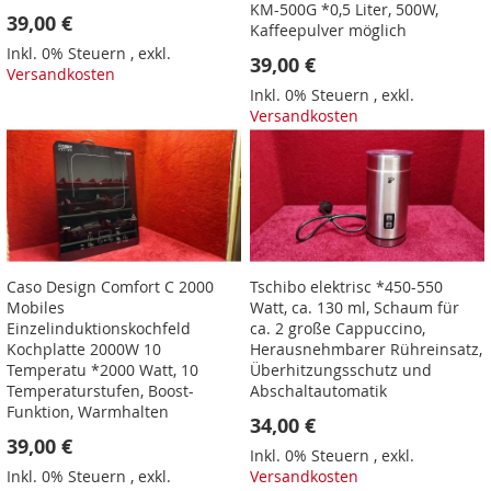
KM-500G *0,5 Liter, 500W,
39,00 €
Kaffeepulver möglich
Inkl. 0% Steuern
,
exkl.
39,00 €
Versandkosten
Inkl. 0% Steuern
,
exkl.
Versandkosten
Caso Design Comfort C 2000
Tschibo elektrisc *450-550
Mobiles
Watt, ca. 130 ml, Schaum für
Einzelinduktionskochfeld
ca. 2 große Cappuccino,
Kochplatte 2000W 10
Herausnehmbarer Rühreinsatz,
Temperatu *2000 Watt, 10
Überhitzungsschutz und
Temperaturstufen, Boost-
Abschaltautomatik
Funktion, Warmhalten
34,00 €
39,00 €
Inkl. 0% Steuern
,
exkl.
Inkl. 0% Steuern
,
exkl.
Versandkosten