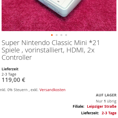
Super Nintendo Classic Mini *21
Zum
Anfang
Spiele , vorinstalliert, HDMI, 2x
der
Controller
Bildergalerie
springen
Lieferzeit
2-3 Tage
119,00 €
Inkl. 0% Steuern
,
exkl.
Versandkosten
AUF LAGER
Nur
1
übrig
Mehr
Leipziger Straße
Informationen
2-3 Tage