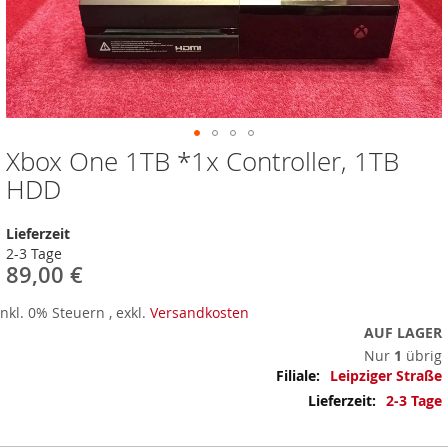
Xbox One 1TB *1x Controller, 1TB
Zum
Anfang
HDD
der
Bildergalerie
Lieferzeit
springen
2-3 Tage
89,00 €
Inkl. 0% Steuern
,
exkl.
Versandkosten
AUF LAGER
Nur
1
übrig
Mehr
Leipziger Straße
Informationen
2-3 Tage