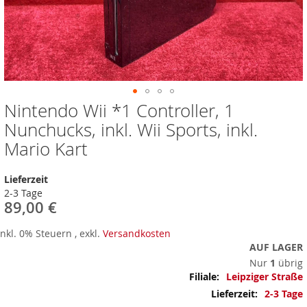
Nintendo Wii *1 Controller, 1
Zum
Anfang
Nunchucks, inkl. Wii Sports, inkl.
der
Mario Kart
Bildergalerie
springen
Lieferzeit
2-3 Tage
89,00 €
Inkl. 0% Steuern
,
exkl.
Versandkosten
AUF LAGER
Nur
1
übrig
Mehr
Leipziger Straße
Informationen
2-3 Tage