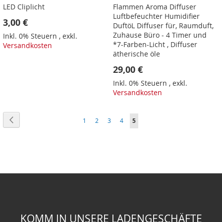
LED Cliplicht
Flammen Aroma Diffuser
Luftbefeuchter Humidifier
3,00 €
DuftöL Diffuser für, Raumduft,
Zuhause Büro - 4 Timer und
Inkl. 0% Steuern
,
exkl.
*7-Farben-Licht , Diffuser
Versandkosten
ätherische öle
29,00 €
Inkl. 0% Steuern
,
exkl.
Versandkosten
Seite
Seite
Zurück
Seite
Seite
Seite
Seite
Sie
1
2
3
4
5
lesen
gerade
Seite
KOMM IN UNSERE LADENGESCHÄFTE