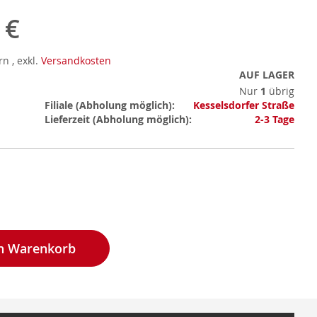
 €
ern
,
exkl.
Versandkosten
AUF LAGER
Nur
1
übrig
Mehr
Filiale
Kesselsdorfer Straße
Informationen
Lieferzeit
2-3 Tage
en Warenkorb