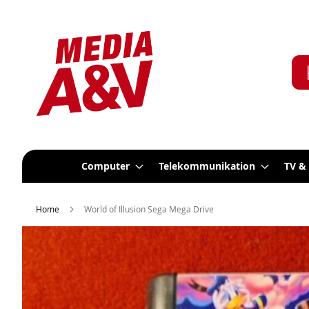
Computer
Telekommunikation
TV &
Home
World of Illusion Sega Mega Drive
Zum
Ende
der
Bildergalerie
springen