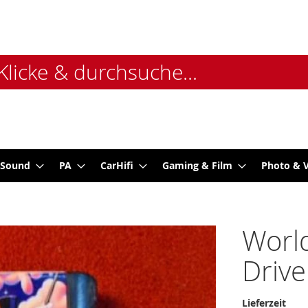
 Sound
PA
CarHifi
Gaming & Film
Photo & 
World
Drive
Lieferzeit