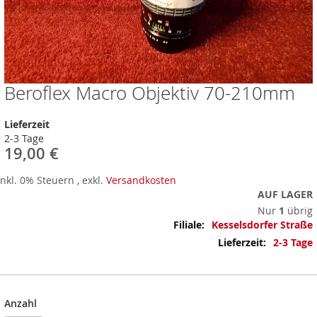
Beroflex Macro Objektiv 70-210mm
Zum
Anfang
der
Lieferzeit
Bildergalerie
2-3 Tage
springen
19,00 €
Inkl. 0% Steuern
,
exkl.
Versandkosten
AUF LAGER
Nur
1
übrig
Mehr
Kesselsdorfer Straße
Informationen
2-3 Tage
Anzahl