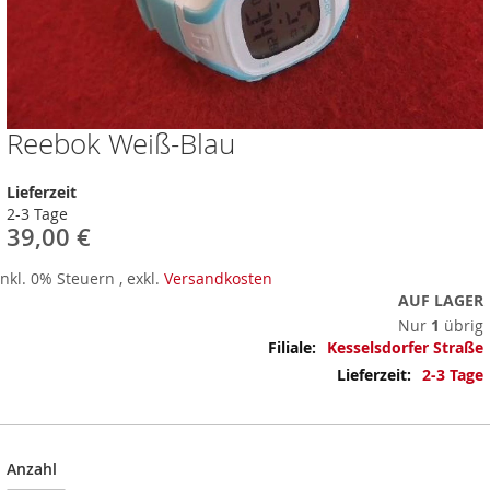
Reebok Weiß-Blau
Zum
Anfang
der
Lieferzeit
Bildergalerie
2-3 Tage
springen
39,00 €
Inkl. 0% Steuern
,
exkl.
Versandkosten
AUF LAGER
Nur
1
übrig
Mehr
Kesselsdorfer Straße
Informationen
2-3 Tage
Anzahl