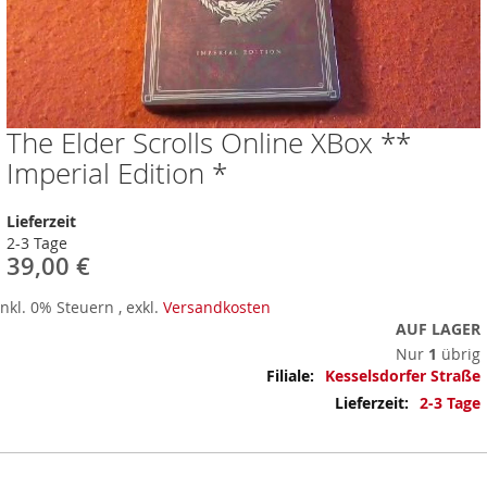
The Elder Scrolls Online XBox **
Zum
Anfang
Imperial Edition *
der
Bildergalerie
Lieferzeit
springen
2-3 Tage
39,00 €
Inkl. 0% Steuern
,
exkl.
Versandkosten
AUF LAGER
Nur
1
übrig
Mehr
Kesselsdorfer Straße
Informationen
2-3 Tage