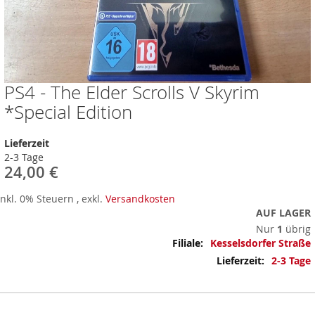
PS4 - The Elder Scrolls V Skyrim
Zum
Anfang
*Special Edition
der
Bildergalerie
Lieferzeit
springen
2-3 Tage
24,00 €
Inkl. 0% Steuern
,
exkl.
Versandkosten
AUF LAGER
Nur
1
übrig
Mehr
Kesselsdorfer Straße
Informationen
2-3 Tage