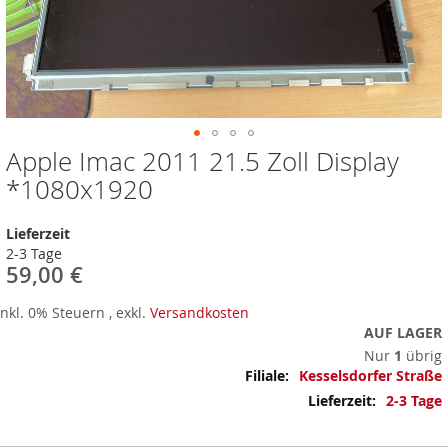
Apple Imac 2011 21.5 Zoll Display
Zum
Anfang
*1080x1920
der
Bildergalerie
Lieferzeit
springen
2-3 Tage
59,00 €
Inkl. 0% Steuern
,
exkl.
Versandkosten
AUF LAGER
Nur
1
übrig
Mehr
Kesselsdorfer Straße
Informationen
2-3 Tage