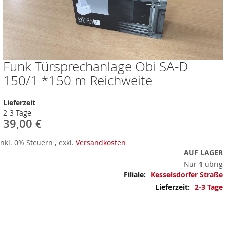
Funk Türsprechanlage Obi SA-D
Zum
Anfang
150/1 *150 m Reichweite
der
Bildergalerie
Lieferzeit
springen
2-3 Tage
39,00 €
Inkl. 0% Steuern
,
exkl.
Versandkosten
AUF LAGER
Nur
1
übrig
Mehr
Kesselsdorfer Straße
Informationen
2-3 Tage