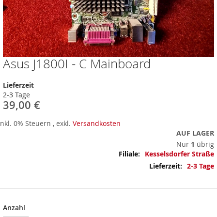
Asus J1800I - C Mainboard
Zum
Anfang
der
Lieferzeit
Bildergalerie
2-3 Tage
springen
39,00 €
Inkl. 0% Steuern
,
exkl.
Versandkosten
AUF LAGER
Nur
1
übrig
Mehr
Kesselsdorfer Straße
Informationen
2-3 Tage
Anzahl