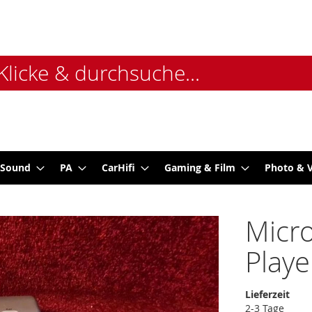
 Sound
PA
CarHifi
Gaming & Film
Photo & 
Micr
Playe
Lieferzeit
2-3 Tage