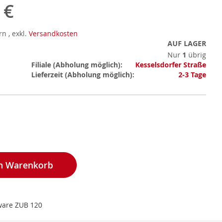
 €
ern
,
exkl.
Versandkosten
AUF LAGER
Nur
1
übrig
Mehr
Filiale
Kesselsdorfer Straße
Informationen
Lieferzeit
2-3 Tage
en Warenkorb
are ZUB 120