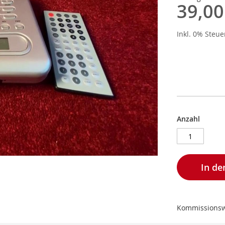
39,00
Inkl. 0% Steu
Anzahl
In d
Kommissionsw