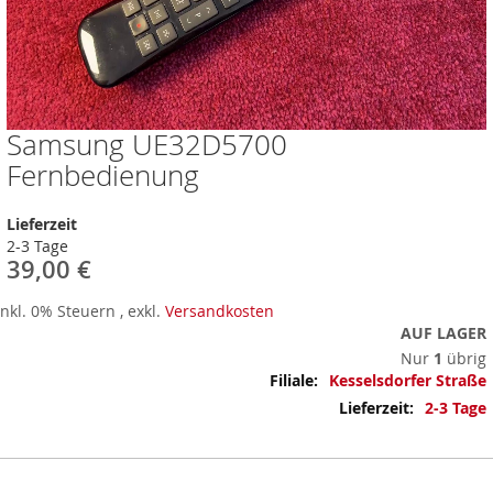
Samsung UE32D5700
Zum
Anfang
Fernbedienung
der
Bildergalerie
Lieferzeit
springen
2-3 Tage
39,00 €
Inkl. 0% Steuern
,
exkl.
Versandkosten
AUF LAGER
Nur
1
übrig
Mehr
Kesselsdorfer Straße
Informationen
2-3 Tage