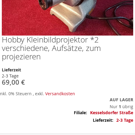
Hobby Kleinbildprojektor *2
Zum
Anfang
verschiedene, Aufsätze, zum
der
projezieren
Bildergalerie
springen
Lieferzeit
2-3 Tage
69,00 €
Inkl. 0% Steuern
,
exkl.
Versandkosten
AUF LAGER
Nur
1
übrig
Mehr
Kesselsdorfer Straße
Informationen
2-3 Tage