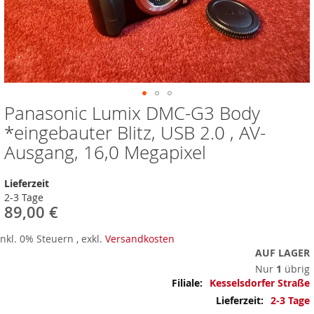
Panasonic Lumix DMC-G3 Body
Zum
Anfang
*eingebauter Blitz, USB 2.0 , AV-
der
Ausgang, 16,0 Megapixel
Bildergalerie
springen
Lieferzeit
2-3 Tage
89,00 €
Inkl. 0% Steuern
,
exkl.
Versandkosten
AUF LAGER
Nur
1
übrig
Mehr
Kesselsdorfer Straße
Informationen
2-3 Tage