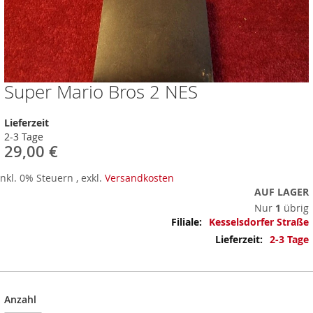
Super Mario Bros 2 NES
Zum
Anfang
der
Lieferzeit
Bildergalerie
2-3 Tage
springen
29,00 €
Inkl. 0% Steuern
,
exkl.
Versandkosten
AUF LAGER
Nur
1
übrig
Mehr
Kesselsdorfer Straße
Informationen
2-3 Tage
Anzahl