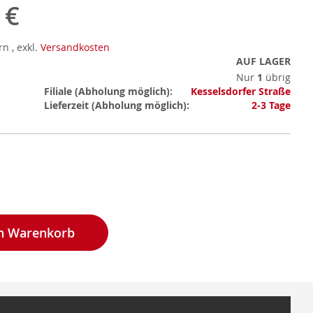
 €
ern
,
exkl.
Versandkosten
AUF LAGER
Nur
1
übrig
Mehr
Filiale
Kesselsdorfer Straße
Informationen
Lieferzeit
2-3 Tage
en Warenkorb