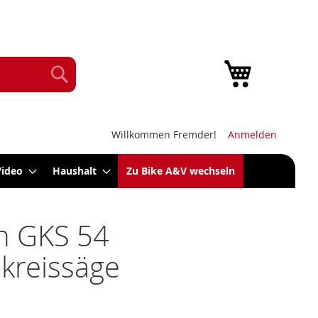
Mein Warenk
Suche
Willkommen Fremder!
Anmelden
Video
Haushalt
Zu Bike A&V wechseln
h GKS 54
kreissäge