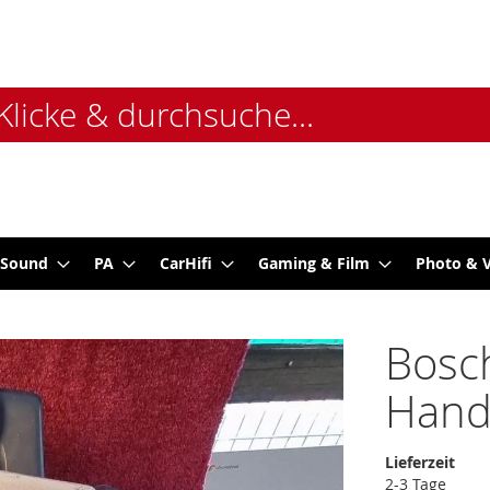
 Sound
PA
CarHifi
Gaming & Film
Photo & 
Bosc
Hand
Lieferzeit
2-3 Tage