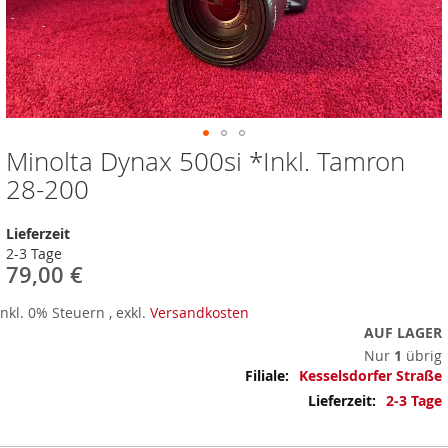
Minolta Dynax 500si *Inkl. Tamron
Zum
Anfang
28-200
der
Bildergalerie
Lieferzeit
springen
2-3 Tage
79,00 €
Inkl. 0% Steuern
,
exkl.
Versandkosten
AUF LAGER
Nur
1
übrig
Mehr
Kesselsdorfer Straße
Informationen
2-3 Tage