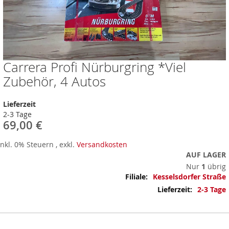
Carrera Profi Nürburgring *Viel
Zum
Anfang
Zubehör, 4 Autos
der
Bildergalerie
Lieferzeit
springen
2-3 Tage
69,00 €
Inkl. 0% Steuern
,
exkl.
Versandkosten
AUF LAGER
Nur
1
übrig
Mehr
Kesselsdorfer Straße
Informationen
2-3 Tage