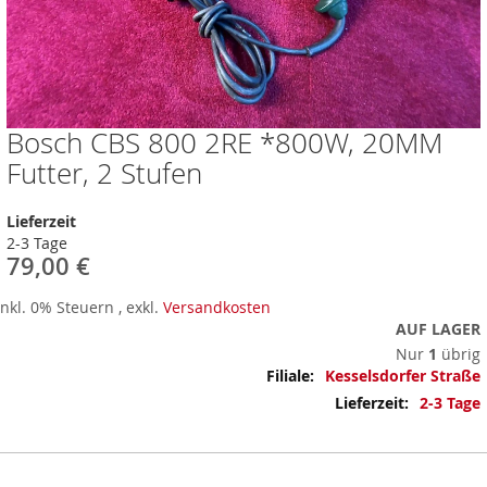
Bosch CBS 800 2RE *800W, 20MM
Zum
Anfang
Futter, 2 Stufen
der
Bildergalerie
Lieferzeit
springen
2-3 Tage
79,00 €
Inkl. 0% Steuern
,
exkl.
Versandkosten
AUF LAGER
Nur
1
übrig
Mehr
Kesselsdorfer Straße
Informationen
2-3 Tage