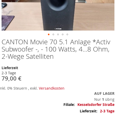
CANTON Movie 70 5.1 Anlage *Activ
Zum
Anfang
Subwoofer -, - 100 Watts, 4...8 Ohm,
der
2-Wege Satelliten
Bildergalerie
springen
Lieferzeit
2-3 Tage
79,00 €
Inkl. 0% Steuern
,
exkl.
Versandkosten
AUF LAGER
Nur
1
übrig
Mehr
Kesselsdorfer Straße
Informationen
2-3 Tage