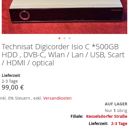
Technisat Digicorder Isio C *500GB
Zum
Anfang
HDD , DVB-C, Wlan / Lan / USB, Scart
der
/ HDMI / optical
Bildergalerie
springen
Lieferzeit
2-3 Tage
99,00 €
Inkl. 0% Steuern
,
exkl.
Versandkosten
AUF LAGER
Nur
1
übrig
Mehr
Kesselsdorfer Straße
Informationen
2-3 Tage