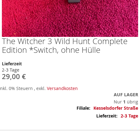
The Witcher 3 Wild Hunt Complete
Zum
Anfang
Edition *Switch, ohne Hülle
der
Bildergalerie
Lieferzeit
springen
2-3 Tage
29,00 €
Inkl. 0% Steuern
,
exkl.
Versandkosten
AUF LAGER
Nur
1
übrig
Mehr
Kesselsdorfer Straße
Informationen
2-3 Tage