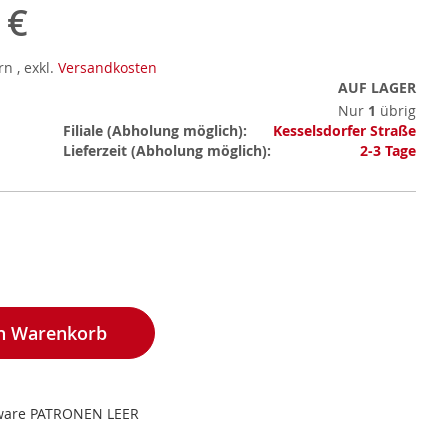
 €
ern
,
exkl.
Versandkosten
AUF LAGER
Nur
1
übrig
Mehr
Filiale
Kesselsdorfer Straße
Informationen
Lieferzeit
2-3 Tage
en Warenkorb
ware PATRONEN LEER