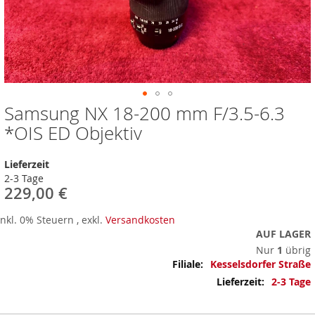
Samsung NX 18-200 mm F/3.5-6.3
Zum
Anfang
*OIS ED Objektiv
der
Bildergalerie
Lieferzeit
springen
2-3 Tage
229,00 €
Inkl. 0% Steuern
,
exkl.
Versandkosten
AUF LAGER
Nur
1
übrig
Mehr
Kesselsdorfer Straße
Informationen
2-3 Tage