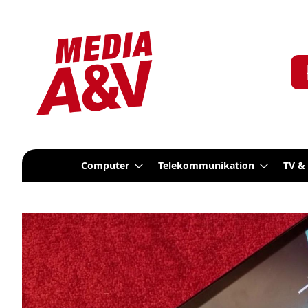
Computer
Telekommunikation
TV &
Zum
Ende
der
Bildergalerie
springen