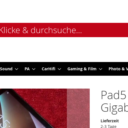
 Sound
PA
CarHifi
Gaming & Film
Photo & 
Pad5
Gigab
Lieferzeit
2-3 Tage