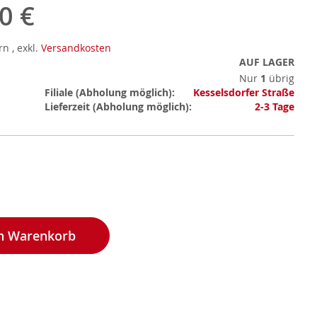
0 €
ern
,
exkl.
Versandkosten
AUF LAGER
Nur
1
übrig
Mehr
Filiale
Kesselsdorfer Straße
Informationen
Lieferzeit
2-3 Tage
en Warenkorb