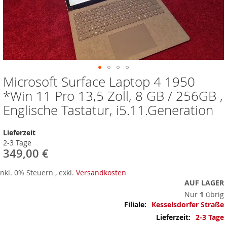
Microsoft Surface Laptop 4 1950
Zum
Anfang
*Win 11 Pro 13,5 Zoll, 8 GB / 256GB ,
der
Englische Tastatur, i5.11.Generation
Bildergalerie
springen
Lieferzeit
2-3 Tage
349,00 €
Inkl. 0% Steuern
,
exkl.
Versandkosten
AUF LAGER
Nur
1
übrig
Mehr
Kesselsdorfer Straße
Informationen
2-3 Tage