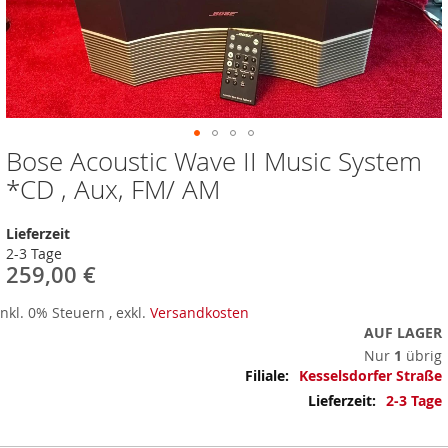
Bose Acoustic Wave II Music System
Zum
Anfang
*CD , Aux, FM/ AM
der
Bildergalerie
Lieferzeit
springen
2-3 Tage
259,00 €
Inkl. 0% Steuern
,
exkl.
Versandkosten
AUF LAGER
Nur
1
übrig
Mehr
Kesselsdorfer Straße
Informationen
2-3 Tage