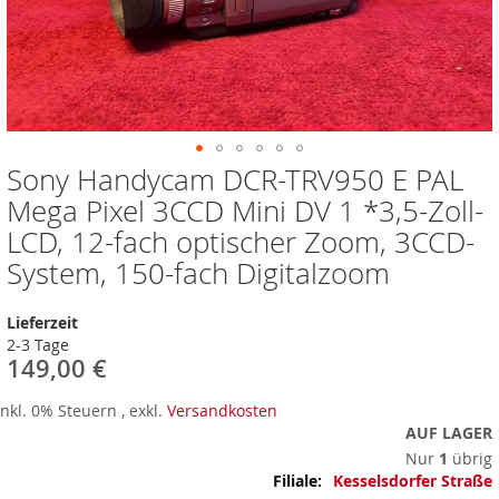
Sony Handycam DCR-TRV950 E PAL
Zum
Anfang
Mega Pixel 3CCD Mini DV 1 *3,5-Zoll-
der
LCD, 12-fach optischer Zoom, 3CCD-
Bildergalerie
springen
System, 150-fach Digitalzoom
Lieferzeit
2-3 Tage
149,00 €
Inkl. 0% Steuern
,
exkl.
Versandkosten
AUF LAGER
Nur
1
übrig
Mehr
Kesselsdorfer Straße