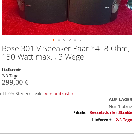
Bose 301 V Speaker Paar *4- 8 Ohm,
Zum
Anfang
150 Watt max. , 3 Wege
der
Bildergalerie
Lieferzeit
springen
2-3 Tage
299,00 €
Inkl. 0% Steuern
,
exkl.
Versandkosten
AUF LAGER
Nur
1
übrig
Mehr
Kesselsdorfer Straße
Informationen
2-3 Tage