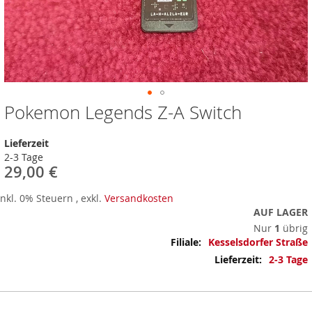
Pokemon Legends Z-A Switch
Zum
Anfang
der
Lieferzeit
Bildergalerie
2-3 Tage
springen
29,00 €
Inkl. 0% Steuern
,
exkl.
Versandkosten
AUF LAGER
Nur
1
übrig
Mehr
Kesselsdorfer Straße
Informationen
2-3 Tage