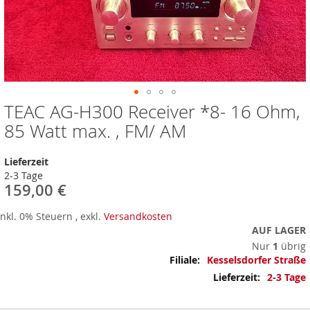
TEAC AG-H300 Receiver *8- 16 Ohm,
Zum
Anfang
85 Watt max. , FM/ AM
der
Bildergalerie
Lieferzeit
springen
2-3 Tage
159,00 €
Inkl. 0% Steuern
,
exkl.
Versandkosten
AUF LAGER
Nur
1
übrig
Mehr
Kesselsdorfer Straße
Informationen
2-3 Tage