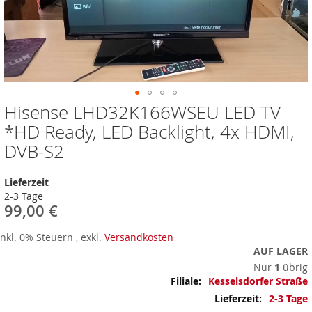
Hisense LHD32K166WSEU LED TV
Zum
Anfang
*HD Ready, LED Backlight, 4x HDMI,
der
DVB-S2
Bildergalerie
springen
Lieferzeit
2-3 Tage
99,00 €
Inkl. 0% Steuern
,
exkl.
Versandkosten
AUF LAGER
Nur
1
übrig
Mehr
Kesselsdorfer Straße
Informationen
2-3 Tage