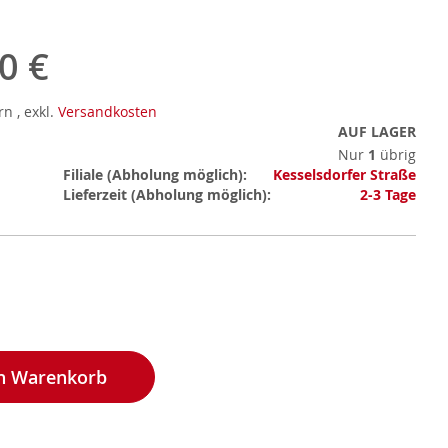
0 €
ern
,
exkl.
Versandkosten
AUF LAGER
Nur
1
übrig
Mehr
Filiale
Kesselsdorfer Straße
Informationen
Lieferzeit
2-3 Tage
en Warenkorb