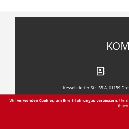
Anfang
der
Bildergalerie
springen
KOM
Kesselsdorfer Str. 35 A, 01159 Dr
Leipziger Str. 130, 01127 Dresd
Wir verwenden Cookies, um Ihre Erfahrung zu verbessern.
Um di
Ihnen 
Über uns
Du hast eine Frage