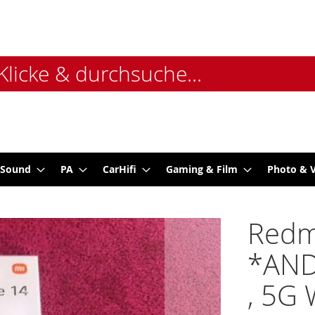
 Sound
PA
CarHifi
Gaming & Film
Photo & 
Redm
*AND
, 5G 