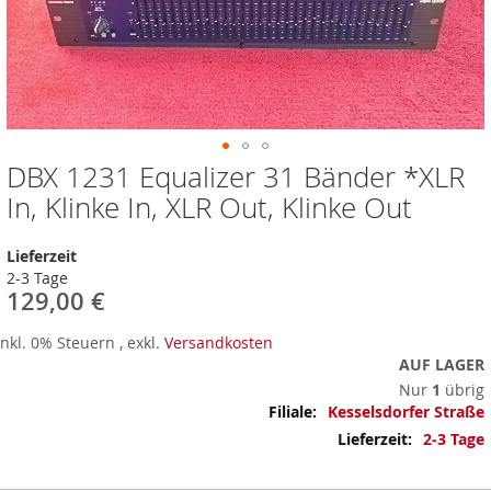
DBX 1231 Equalizer 31 Bänder *XLR
Zum
Anfang
In, Klinke In, XLR Out, Klinke Out
der
Bildergalerie
Lieferzeit
springen
2-3 Tage
129,00 €
Inkl. 0% Steuern
,
exkl.
Versandkosten
AUF LAGER
Nur
1
übrig
Mehr
Kesselsdorfer Straße
Informationen
2-3 Tage