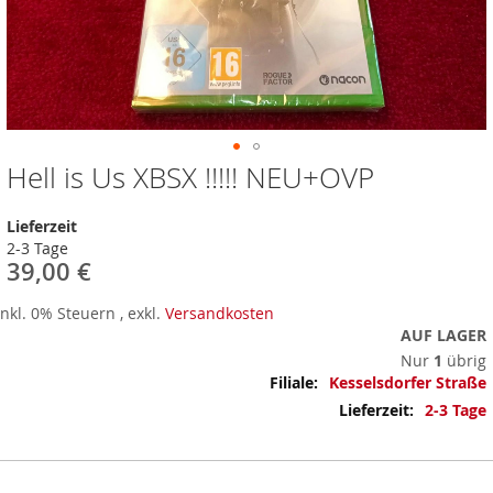
Hell is Us XBSX !!!!! NEU+OVP
Zum
Anfang
der
Lieferzeit
Bildergalerie
2-3 Tage
springen
39,00 €
Inkl. 0% Steuern
,
exkl.
Versandkosten
AUF LAGER
Nur
1
übrig
Mehr
Kesselsdorfer Straße
Informationen
2-3 Tage