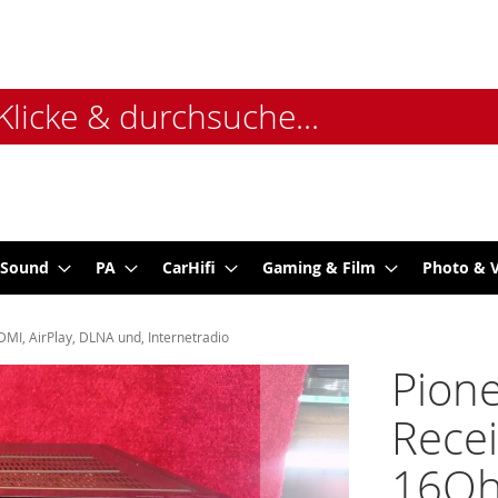
 Sound
PA
CarHifi
Gaming & Film
Photo & 
MI, AirPlay, DLNA und, Internetradio
Pione
Recei
16Ohm