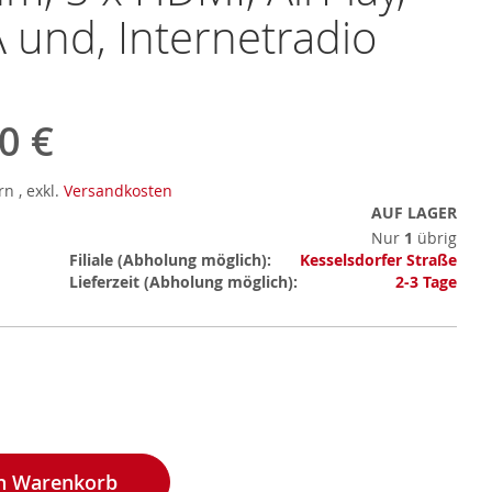
und, Internetradio
0 €
ern
,
exkl.
Versandkosten
AUF LAGER
Nur
1
übrig
Mehr
Filiale
Kesselsdorfer Straße
Informationen
Lieferzeit
2-3 Tage
en Warenkorb