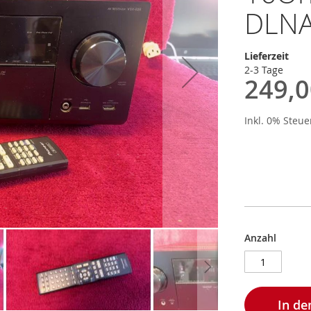
DLNA 
Lieferzeit
2-3 Tage
249,0
Inkl. 0% Steu
Anzahl
In d