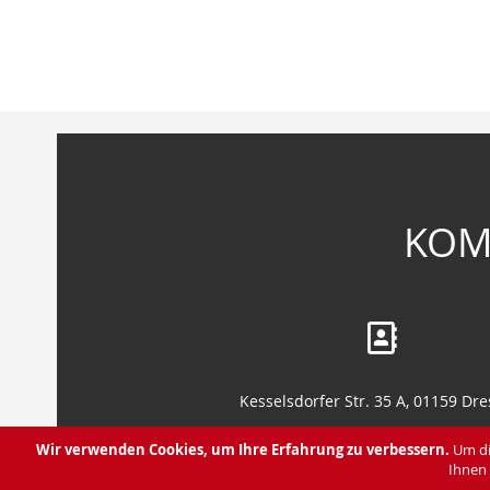
Zum
Anfang
der
Bildergalerie
springen
KOM
Kesselsdorfer Str. 35 A, 01159 Dr
Leipziger Str. 130, 01127 Dresd
Wir verwenden Cookies, um Ihre Erfahrung zu verbessern.
Um di
Ihnen 