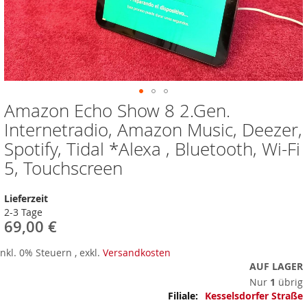
Amazon Echo Show 8 2.Gen.
Zum
Anfang
Internetradio, Amazon Music, Deezer,
der
Spotify, Tidal *Alexa , Bluetooth, Wi-Fi
Bildergalerie
springen
5, Touchscreen
Lieferzeit
2-3 Tage
69,00 €
Inkl. 0% Steuern
,
exkl.
Versandkosten
AUF LAGER
Nur
1
übrig
Mehr
Kesselsdorfer Straße