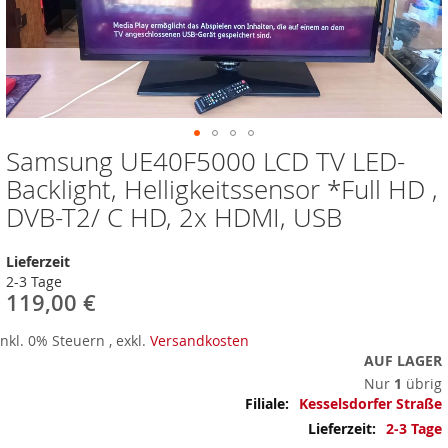
Samsung UE40F5000 LCD TV LED-
Zum
Anfang
Backlight, Helligkeitssensor *Full HD ,
der
DVB-T2/ C HD, 2x HDMI, USB
Bildergalerie
springen
Lieferzeit
2-3 Tage
119,00 €
Inkl. 0% Steuern
,
exkl.
Versandkosten
AUF LAGER
Nur
1
übrig
Mehr
Kesselsdorfer Straße
Informationen
2-3 Tage