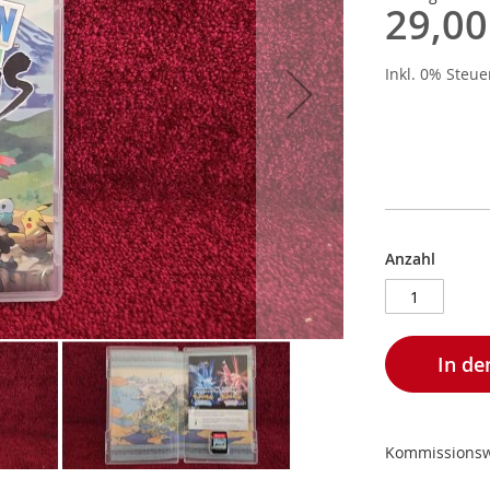
29,00
Inkl. 0% Steu
Anzahl
In d
Kommissions