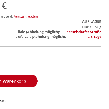
 €
ern
,
exkl.
Versandkosten
AUF LAGER
Nur
1
übrig
Mehr
Filiale
Kesselsdorfer Straße
Informationen
Lieferzeit
2-3 Tage
en Warenkorb
ware