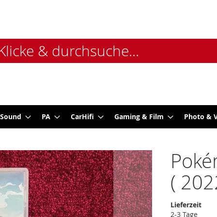
 Sound
PA
CarHifi
Gaming & Film
Photo & 
Poké
( 202
Lieferzeit
2-3 Tage