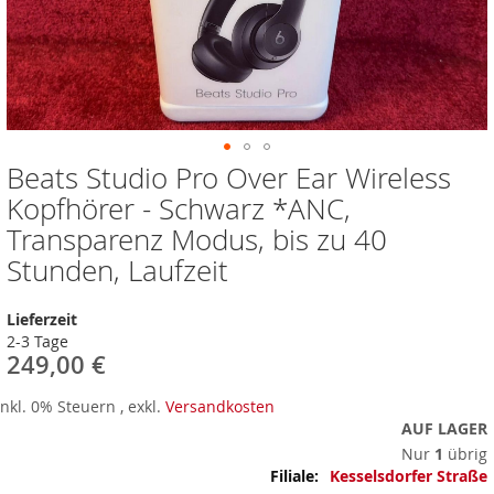
Beats Studio Pro Over Ear Wireless
Zum
Anfang
Kopfhörer - Schwarz *ANC,
der
Transparenz Modus, bis zu 40
Bildergalerie
springen
Stunden, Laufzeit
Lieferzeit
2-3 Tage
249,00 €
Inkl. 0% Steuern
,
exkl.
Versandkosten
AUF LAGER
Nur
1
übrig
Mehr
Kesselsdorfer Straße