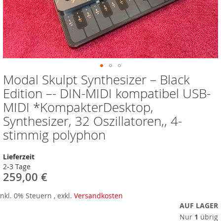
Modal Skulpt Synthesizer – Black
Zum
Anfang
Edition –- DIN-MIDI kompatibel USB-
der
MIDI *KompakterDesktop,
Bildergalerie
springen
Synthesizer, 32 Oszillatoren,, 4-
stimmig polyphon
Lieferzeit
2-3 Tage
259,00 €
Inkl. 0% Steuern
,
exkl.
Versandkosten
AUF LAGER
Nur
1
übrig