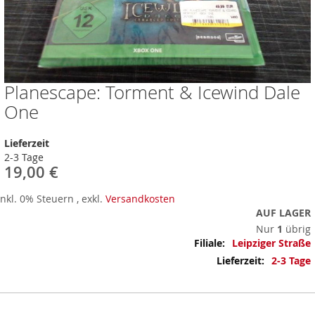
Planescape: Torment & Icewind Dale
Zum
Anfang
One
der
Bildergalerie
Lieferzeit
springen
2-3 Tage
19,00 €
Inkl. 0% Steuern
,
exkl.
Versandkosten
AUF LAGER
Nur
1
übrig
Mehr
Leipziger Straße
Informationen
2-3 Tage