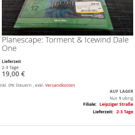
Planescape: Torment & Icewind Dale
Zum
Anfang
One
der
Bildergalerie
Lieferzeit
springen
2-3 Tage
19,00 €
Inkl. 0% Steuern
,
exkl.
Versandkosten
AUF LAGER
Nur
1
übrig
Mehr
Leipziger Straße
Informationen
2-3 Tage