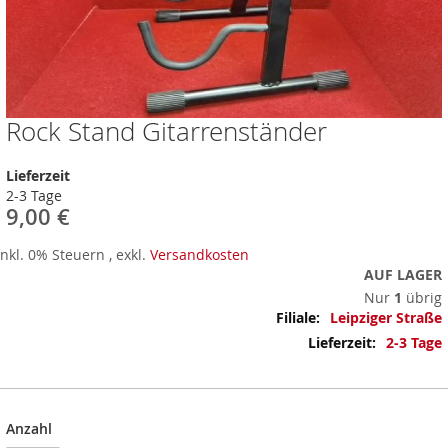
Rock Stand Gitarrenständer
Zum
Anfang
der
Lieferzeit
Bildergalerie
2-3 Tage
springen
9,00 €
Inkl. 0% Steuern
,
exkl.
Versandkosten
AUF LAGER
Nur
1
übrig
Mehr
Leipziger Straße
Informationen
2-3 Tage
Anzahl